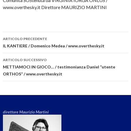
Comunità SOStenuta da VIRGINIA IORGA ONLUS /
www.overthesky.it Direttore MAURIZIO MARTINI
ARTICOLO PRECEDENTE
Navigazione articolo
IL KANTIERE / Domenico Medea / www.overthesky.it
ARTICOLO SUCCESSIVO
METTIAMOCI IN GIOCO… / testimonianza Daniel “utente
ORTHOS” / www.overthesky.it
direttore Maurizio Martini