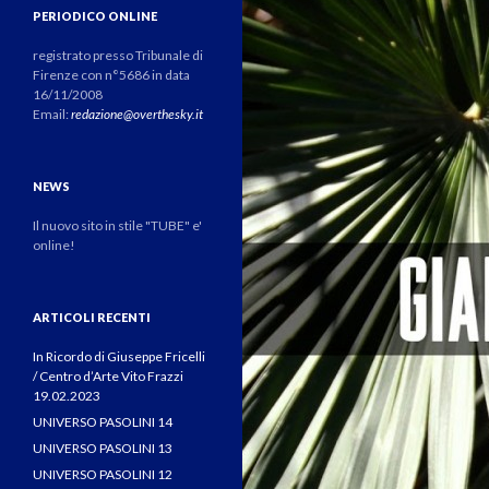
PERIODICO ONLINE
registrato presso Tribunale di
Firenze con n°5686 in data
16/11/2008
Email:
redazione@overthesky.it
NEWS
Il nuovo sito in stile "TUBE" e'
online!
ARTICOLI RECENTI
In Ricordo di Giuseppe Fricelli
/ Centro d’Arte Vito Frazzi
19.02.2023
UNIVERSO PASOLINI 14
UNIVERSO PASOLINI 13
UNIVERSO PASOLINI 12