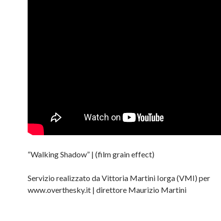
“Walking Shadow” | (film grain effect)
Servizio realizzato da Vittoria Martini Iorga (VMI) per
www.overthesky.it | direttore Maurizio Martini