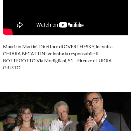
Maurizio Martini, Direttore di OVERTHESKY, incontra
CHIARA BECATTINI volontaria responsabile IL
BOTTEGOTTO Via Modigliani, 51 – Firenze e LUIGIA
GIUSTO,
Continua a leggere
→