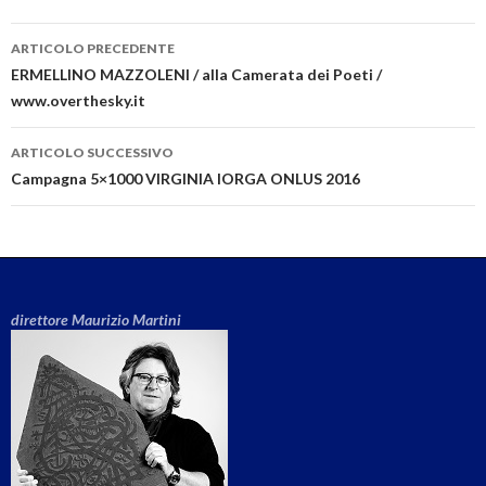
ARTICOLO PRECEDENTE
Navigazione articolo
ERMELLINO MAZZOLENI / alla Camerata dei Poeti /
www.overthesky.it
ARTICOLO SUCCESSIVO
Campagna 5×1000 VIRGINIA IORGA ONLUS 2016
direttore Maurizio Martini