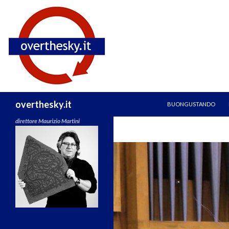
TEST
VAI AL CONTENUTO
Cerca
overthesky.it
BUONGUSTANDO
direttore Maurizio Martini