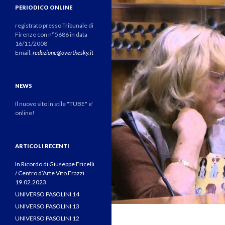
PERIODICO ONLINE
registrato presso Tribunale di
Firenze con n°5686 in data
16/11/2008
Email:
redazione@overthesky.it
NEWS
Il nuovo sito in stile "TUBE" e'
online!
ARTICOLI RECENTI
In Ricordo di Giuseppe Fricelli
/ Centro d’Arte Vito Frazzi
19.02.2023
UNIVERSO PASOLINI 14
UNIVERSO PASOLINI 13
UNIVERSO PASOLINI 12