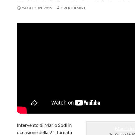
24 OTTOBRE 2015
OVERTHESKY.IT
Intervento di Mario Sodi in
Maurizio 
occasione della 2^ Tornata
Sab, Ottobre 24, 