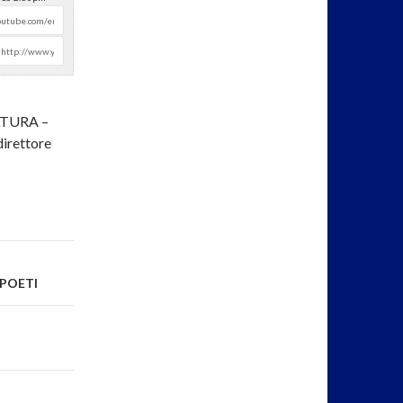
LTURA –
irettore
 POETI