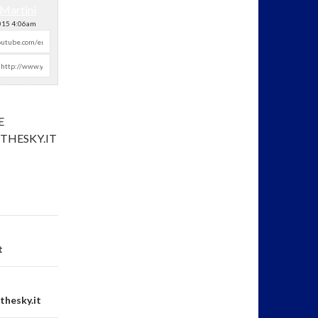
Martini
015 4:06am
E
RTHESKY.IT
t
thesky.it