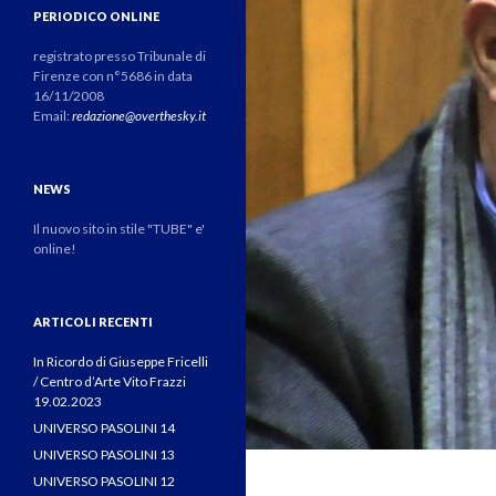
PERIODICO ONLINE
registrato presso Tribunale di
Firenze con n°5686 in data
16/11/2008
Email:
redazione@overthesky.it
NEWS
Il nuovo sito in stile "TUBE" e'
online!
ARTICOLI RECENTI
In Ricordo di Giuseppe Fricelli
/ Centro d’Arte Vito Frazzi
19.02.2023
UNIVERSO PASOLINI 14
UNIVERSO PASOLINI 13
UNIVERSO PASOLINI 12