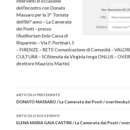
Interventi in occasione
Maurizio 
dell’incontro con Donato
Ven, Novembre 20, 2
Massaro per la 3^ Tornata
URL:
dell’86° anno – La Camerata
Embed:
dei Poeti –
presso
l’Auditorium Ente Cassa di
Risparmio – Via F. Portinari, 5
– FIRENZE – RETE Comunicazione di Comunità – VALOR
CULTURA – SOStenuta da Virginia Iorga ONLUS – OVE
direttore Maurizio Martini
ARTICOLO PRECEDENTE
Navigazione articolo
DONATO MASSARO / La Camerata dei Poeti / overthesky.i
ARTICOLO SUCCESSIVO
ELENA MARIA GAIA CASTINI / La Camerata dei Poeti / over