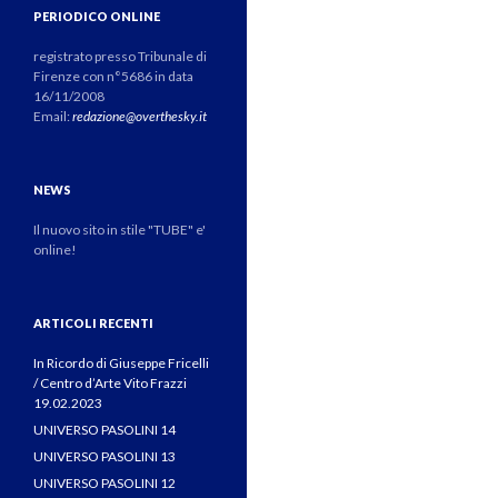
PERIODICO ONLINE
registrato presso Tribunale di
Firenze con n°5686 in data
16/11/2008
Email:
redazione@overthesky.it
NEWS
Il nuovo sito in stile "TUBE" e'
online!
ARTICOLI RECENTI
In Ricordo di Giuseppe Fricelli
/ Centro d’Arte Vito Frazzi
19.02.2023
UNIVERSO PASOLINI 14
UNIVERSO PASOLINI 13
UNIVERSO PASOLINI 12