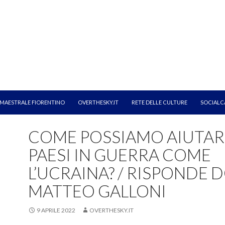
MAESTRALE FIORENTINO
OVERTHESKY.IT
RETE DELLE CULTURE
SOCIALC
COME POSSIAMO AIUTARE
PAESI IN GUERRA COME
L’UCRAINA? / RISPONDE 
MATTEO GALLONI
9 APRILE 2022
OVERTHESKY.IT