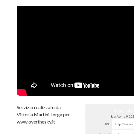
Servizio realizzato da
Maurizio 
Vittoria Martini-Iorga per
Sab, Aprile 9, 2
www.overthesky.it
URL: