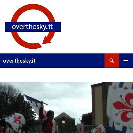
Cerca
overthesky.it
TEST
VAI AL CONTENUTO