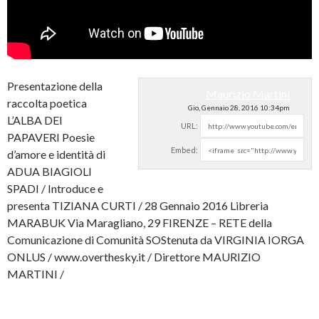
Presentazione della
Maurizio Martini
raccolta poetica
Gio, Gennaio 28, 2016 10:34pm
L’ALBA DEI
URL:
PAPAVERI Poesie
Embed:
d’amore e identità di
ADUA BIAGIOLI
SPADI / Introduce e
presenta TIZIANA
CURTI / 28 Gennaio 2016 Libreria
MARABUK Via Maragliano, 29 FIRENZE – RETE della
Comunicazione di Comunità SOStenuta da VIRGINIA IORGA
ONLUS / www.overthesky.it / Direttore MAURIZIO
MARTINI /
https://www.facebook.com/groups/1678284182460807/?
fref=ts