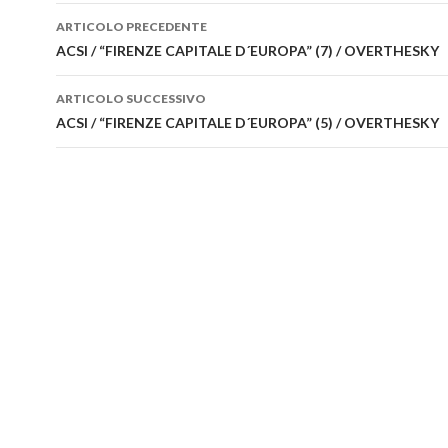
ARTICOLO PRECEDENTE
Navigazione articolo
ACSI / “FIRENZE CAPITALE D´EUROPA” (7) / OVERTHESKY
ARTICOLO SUCCESSIVO
ACSI / “FIRENZE CAPITALE D´EUROPA” (5) / OVERTHESKY