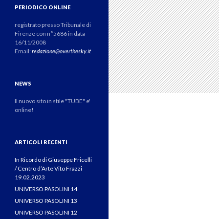
PERIODICO ONLINE
registrato presso Tribunale di
Firenze con n°5686 in data
16/11/2008
Email:
redazione@overthesky.it
NEWS
Il nuovo sito in stile "TUBE" e'
online!
ARTICOLI RECENTI
In Ricordo di Giuseppe Fricelli
/ Centro d’Arte Vito Frazzi
19.02.2023
UNIVERSO PASOLINI 14
UNIVERSO PASOLINI 13
UNIVERSO PASOLINI 12