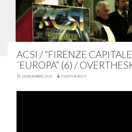
ACSI / “FIRENZE CAPITALE
´EUROPA” (6) / OVERTHES
16 DICEMBRE 2012
OVERTHESKY.IT